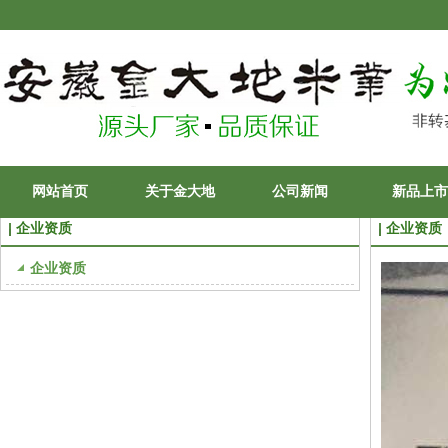
网站首页
>>
企业资质
>>
企业资质
>>
商标注册证
网站首页
关于金大地
公司新闻
新品上市
企业资质
企业资质
企业资质