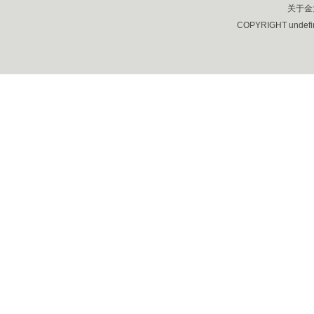
关于金
COPYRIGHT undefin