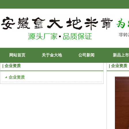
网站首页
>>
企业资质
>>
企业资质
>>
淮南市龙头企业
网站首页
关于金大地
公司新闻
新品上市
企业资质
企业资质
企业资质