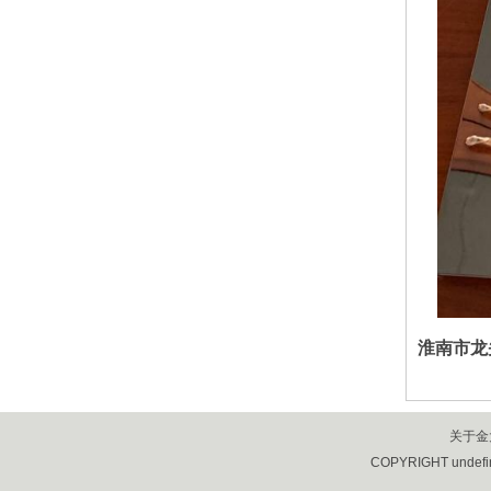
淮南市龙
关于金
COPYRIGHT undefin