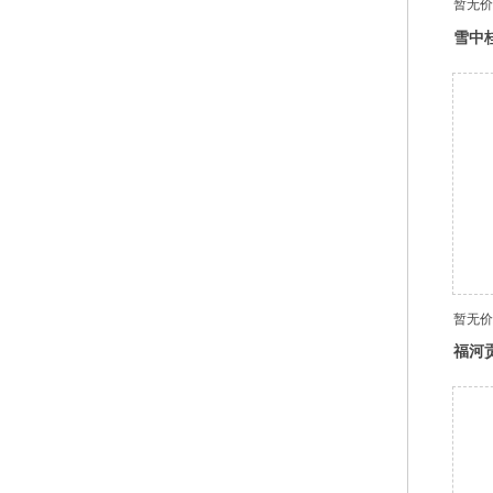
暂无价
雪中
暂无价
福河