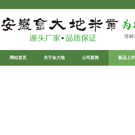
网站首页
关于金大地
公司新闻
新品上市