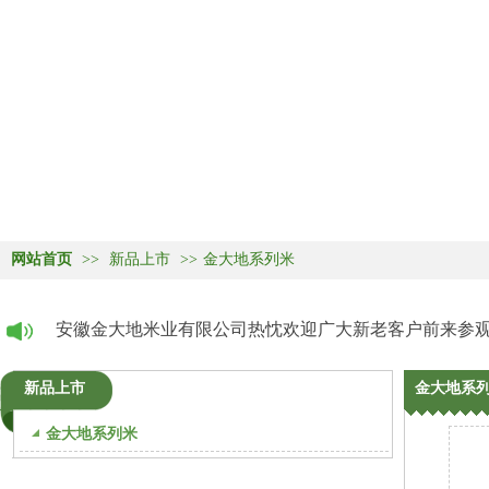
网站首页
>>
新品上市
>>
金大地系列米
安徽金大地米业有限公司热忱欢迎广大新老客户前来参
新品上市
金大地系
金大地系列米