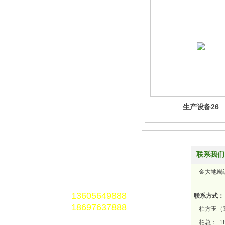
生产设备26
联系我们
金大地竭
13605649888
联系方式：
销售热线
18697637888
柏方玉（
柏总：
1