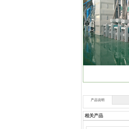
产品说明
相关产品