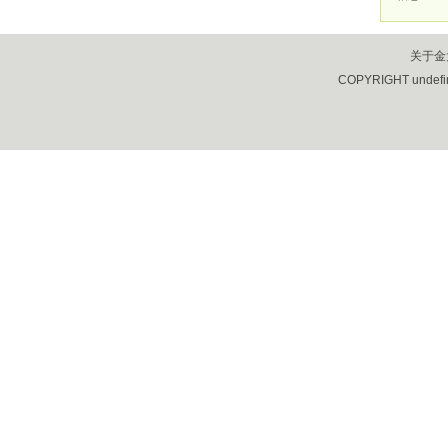
安徽金大地米业有限公司@版权所有 严禁转载！
关于金
COPYRIGHT undefin