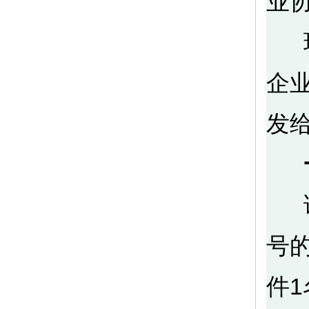
业
现
企业
发
请2
号
件1