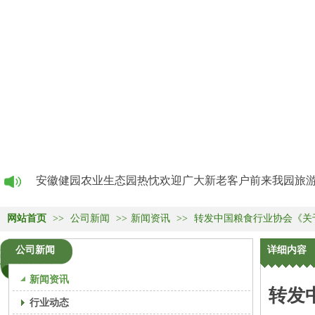
安徽健园农业生态园热忱欢迎广大新老客户前来我园旅
网站首页
>>
公司新闻
>>
新闻资讯
>>
转发中国粮食行业协会《关
公司新闻
详细内容
新闻资讯
转发
行业动态