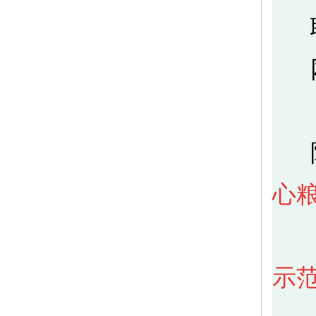
联系
网
附
心
示