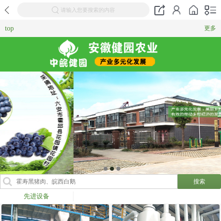
请输入您要搜索的内容
top
更多
先进设备