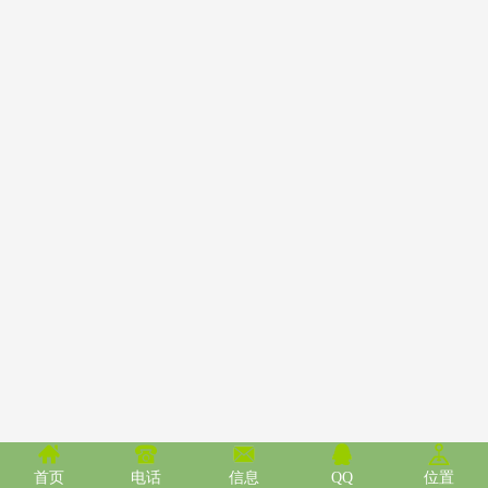
首页
电话
信息
QQ
位置